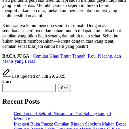
atau penderita penyakit tertentu, tapi sudah menjadi gaya hidup baru
yang lebih cerdas. Memilih camilan seperti ini bukan berarti
mengorbankan cita rasa, melainkan memberi tubuh nutrisi yang
lebih bersih dan alami.
Kini saatnya kamu mencoba sendiri di rumah. Dengan alat
sederhana seperti oven dan bahan mudah didapat, kamu bisa buat
camilan yang bikin lidah senang dan tubuh tetap sehat. Sehat itu
bukan berarti membosankan—karena dengan cara yang tepat,
camilan sehat bisa jadi candu baru yang positif!
BACA JUGA :
Cemilan Khas Timur Tengah: Roti, Kacang, dan
Manis yang Lezat
Last updated on Juli 29, 2025
Cari
Cari
Recent Posts
Cemilan dari Seluruh Nusantara: Dari Sabang sampai
Merauke
Inspirasi Buka Puasa: Cemilan Ringan Sebelum Makan Besar