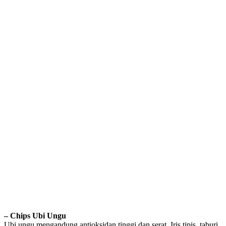
– Chips Ubi Ungu
Ubi ungu mengandung antioksidan tinggi dan serat. Iris tipis, taburi